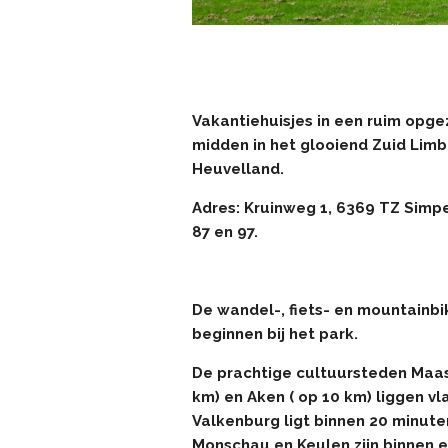
V
akantiehuisjes in een ruim opge
midden in het glooiend Zuid Lim
Heuvelland.
Adres: Kruinweg 1, 6369 TZ Simpe
87 en 97.
De wandel-, fiets- en mountainbi
beginnen bij het park.
De prachtige cultuursteden Maas
km) en Aken ( op 10 km) liggen vla
Valkenburg ligt binnen 20 minuten
Monschau en Keulen zijn binnen e