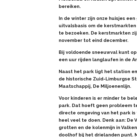
bereiken.
In de winter zijn onze huisjes ee
uitvalsbasis om de kerstmarkten
te bezoeken.
D
e kerstmarkten zij
november tot eind december.
Bij voldoende sneeuwval kunt op
een uur rijden langlaufen in de A
Naast het park ligt het station e
de historische Zuid-Limburgse S
Maatschappij, De Miljoenenlijn.
Voor kinderen is er minder te bel
park. Dat hoeft geen probleem te
directe omgeving van het park is 
heel veel te doen.
Denk aan: De V
grotten en de kolenmijn in Valke
doolhof bij het drielanden punt.