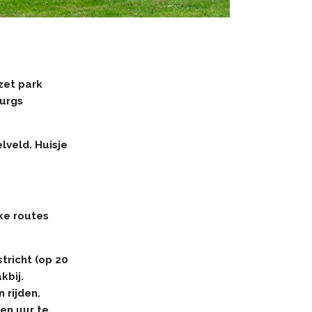
zet park
burgs
lveld. Huisje
ke routes
tricht (op 20
kbij.
 rijden.
en uur te