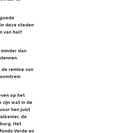
n goede
 in deze steden
n van half
 minder dan
rdennen.
n de remise van
toomtrein
even op het
 zijn wat in de
voor hen juist
alkenier, de
nburg. Het
 Mondo Verde en